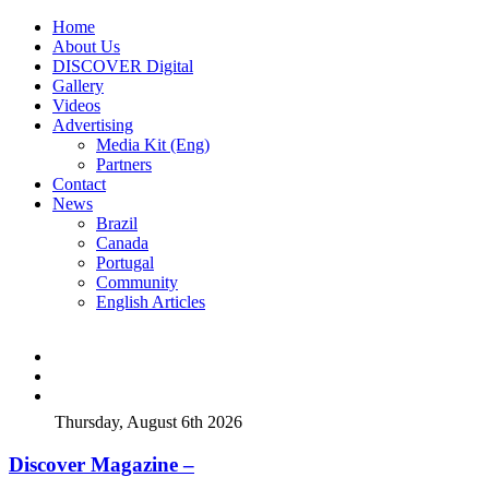
Home
About Us
DISCOVER Digital
Gallery
Videos
Advertising
Media Kit (Eng)
Partners
Contact
News
Brazil
Canada
Portugal
Community
English Articles
Thursday, August 6th 2026
Discover Magazine –