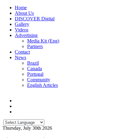
Home
About Us
DISCOVER Digital
Gallery
Videos
Advertising
Media Kit (Eng)
Partners
Contact
News
Brazil
Canada
Portugal
Community
English Articles
Thursday, July 30th 2026