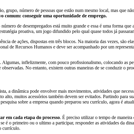
 ação, grupo, número de pessoas que estão num mesmo local, mas que n
ivo comum: conseguir uma oportunidade de emprego.
 número de desempregados está muito grande e essa é uma forma que ac
stratégia proativa, um jogo difundido pelo qual quase todos já passara
ia de ações, dispostas em três blocos. Na maioria das vezes, são ela
ional de Recursos Humanos e deve ser acompanhado por um representant
Algumas, inflelizmente, com pouco profissionalismo, colocando as pes
 observadas. No entanto, existem outras maneiras de se conduzir o pro
ista, a dinâmica pode envolver mais movimentos, atividades que necessi
to alto, muitos acessórios também devem ser evitados. Partindo para sua
ua pesquisa sobre a empresa quando preparou seu currículo, agora é atua
ar em cada etapa do processo
. É preciso utilizar o tempo de manei
se é o primeiro ou o ultimo a participar, responder as atividades da din
 currículo.