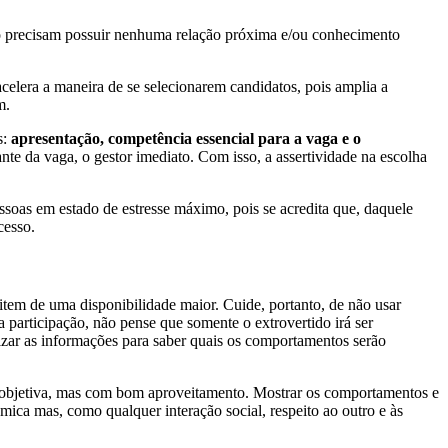
ão precisam possuir nenhuma relação próxima e/ou conhecimento
elera a maneira de se selecionarem candidatos, pois amplia a
m.
s:
apresentação, competência essencial para a vaga e o
e da vaga, o gestor imediato. Com isso, a assertividade na escolha
soas em estado de estresse máximo, pois se acredita que, daquele
cesso.
tem de uma disponibilidade maior. Cuide, portanto, de não usar
 participação, não pense que somente o extrovertido irá ser
lizar as informações para saber quais os comportamentos serão
ra objetiva, mas com bom aproveitamento. Mostrar os comportamentos e
amica mas, como qualquer interação social, respeito ao outro e às