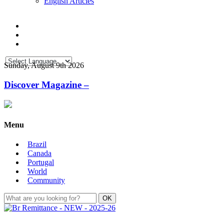
English Articles
Sunday, August 9th 2026
Discover Magazine –
Menu
Brazil
Canada
Portugal
World
Community