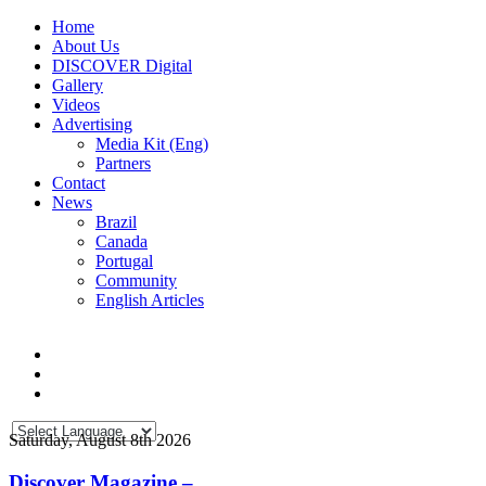
Home
About Us
DISCOVER Digital
Gallery
Videos
Advertising
Media Kit (Eng)
Partners
Contact
News
Brazil
Canada
Portugal
Community
English Articles
Saturday, August 8th 2026
Discover Magazine –