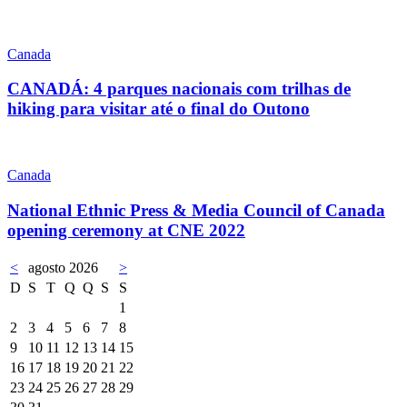
Canada
CANADÁ: 4 parques nacionais com trilhas de
hiking para visitar até o final do Outono
Canada
National Ethnic Press & Media Council of Canada
opening ceremony at CNE 2022
<
agosto 2026
>
D
S
T
Q
Q
S
S
1
2
3
4
5
6
7
8
9
10
11
12
13
14
15
16
17
18
19
20
21
22
23
24
25
26
27
28
29