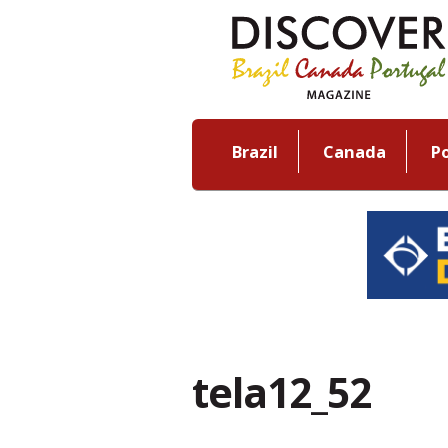
Brazil
Canada
P
tela12_52