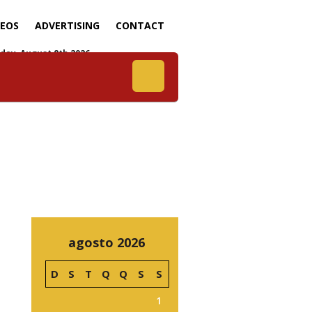
DEOS
ADVERTISING
CONTACT
day, August 8th 2026
agosto 2026
D
S
T
Q
Q
S
S
1