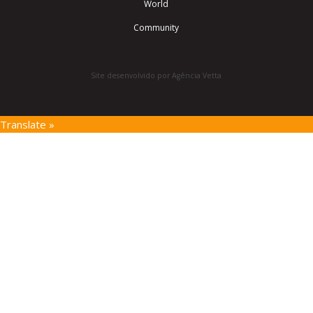
World
Community
Site desenvolvido por Agência Vetta
Translate »