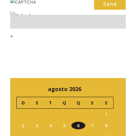
*
agosto 2026
D
S
T
Q
Q
S
S
1
2
3
4
5
6
7
8