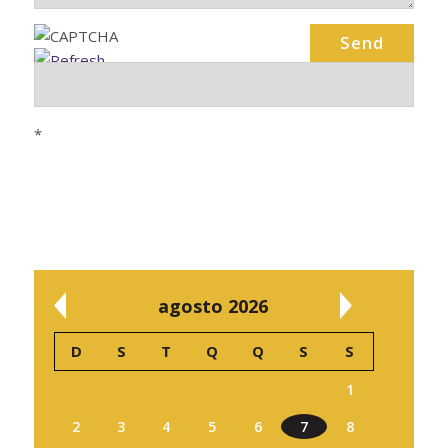
*
agosto 2026
D
S
T
Q
Q
S
S
1
2
3
4
5
6
7
8