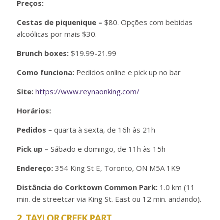
Preços:
Cestas de piquenique –
$80. Opções com bebidas
alcoólicas por mais $30.
Brunch boxes:
$19.99-21.99
Como funciona:
Pedidos online e pick up no bar
Site:
https://www.reynaonking.com/
Horários:
Pedidos –
quarta à sexta, de 16h às 21h
Pick up –
Sábado e domingo, de 11h às 15h
Endereço:
354 King St E, Toronto, ON M5A 1K9
Distância do Corktown Common Park:
1.0 km (11
min. de streetcar via King St. East ou 12 min. andando).
2. TAYLOR CREEK PART