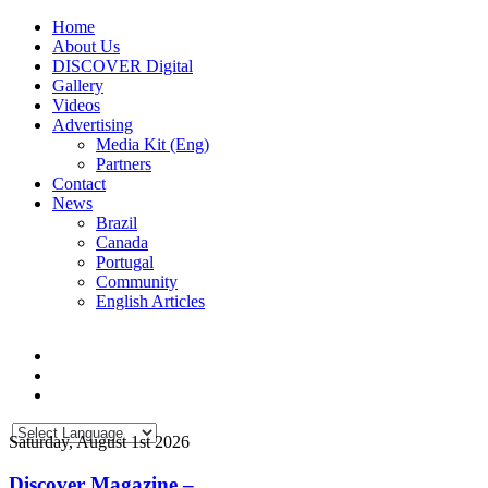
Home
About Us
DISCOVER Digital
Gallery
Videos
Advertising
Media Kit (Eng)
Partners
Contact
News
Brazil
Canada
Portugal
Community
English Articles
Saturday, August 1st 2026
Discover Magazine –