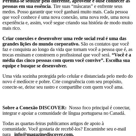
Permita-se seduzir pelo diferente, aproveite e ouse conhecer as
pessoas em sua essência
. Tire suas “máscaras” e enfrente seus
medos. Posso garantir que você ganhará muito mais. Cada pessoa
que você conhece é uma nova conexão, uma nova rede, uma nova
experiência e, assim, você segue criando sua história de modo muito
mais rico.
Criar conexões e desenvolver uma rede social real é uma das
grandes lições do mundo corporativo.
São os contatos que você
faz e conquista ao longo da vida que tornam você a pessoa que é, as
trocas ensinam e constroem o profissional que você será.
“Você é a
média das cinco pessoas com quem você convive”. Escolha sua
equipe e busque se desenvolver.
Uma vida sozinha protegida pelo celular e distanciada pelo medo do
novo é medíocre e pobre. Crie congruência com seu propósito,
conecte-se, deixe seu rastro e compartilhe com quem você ama.
Sobre a Conexão DISCOVER:
Nosso foco principal é conectar,
integrar e apoiar a comunidade de língua portuguesa no Canadá.
Todas as quartas-feiras publicamos artigos de apoio à
comunidade. Você gostaria de recebê-los? Encaminhe seu e-mail
para
info@magazinediscover.com.