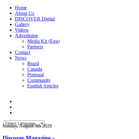
Home
About Us
DISCOVER Digital
Gallery
Videos
Advertising
Media Kit (Eng)
Partners
Contact
News
Brazil
Canada
Portugal
Community
English Articles
Sunday, August 9th 2026
Discover Magazine –