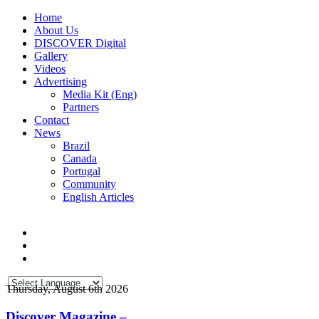
Home
About Us
DISCOVER Digital
Gallery
Videos
Advertising
Media Kit (Eng)
Partners
Contact
News
Brazil
Canada
Portugal
Community
English Articles
Thursday, August 6th 2026
Discover Magazine –