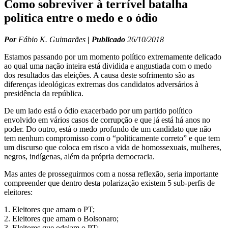
Como sobreviver à terrível batalha
política entre o medo e o ódio
Por
Fábio K. Guimarães
| Publicado
26/10/2018
Estamos passando por um momento político extremamente delicado
ao qual uma nação inteira está dividida e angustiada com o medo
dos resultados das eleições. A causa deste sofrimento são as
diferenças ideológicas extremas dos candidatos adversários à
presidência da república.
De um lado está o ódio exacerbado por um partido político
envolvido em vários casos de corrupção e que já está há anos no
poder. Do outro, está o medo profundo de um candidato que não
tem nenhum compromisso com o “politicamente correto” e que tem
um discurso que coloca em risco a vida de homossexuais, mulheres,
negros, indígenas, além da própria democracia.
Mas antes de prosseguirmos com a nossa reflexão, seria importante
compreender que dentro desta polarização existem 5 sub-perfis de
eleitores:
1. Eleitores que amam o PT;
2. Eleitores que amam o Bolsonaro;
3. Eleitores que odeiam o PT;