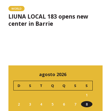
WORLD
LIUNA LOCAL 183 opens new
center in Barrie
agosto 2026
D
S
T
Q
Q
S
S
1
2
3
4
5
6
7
8