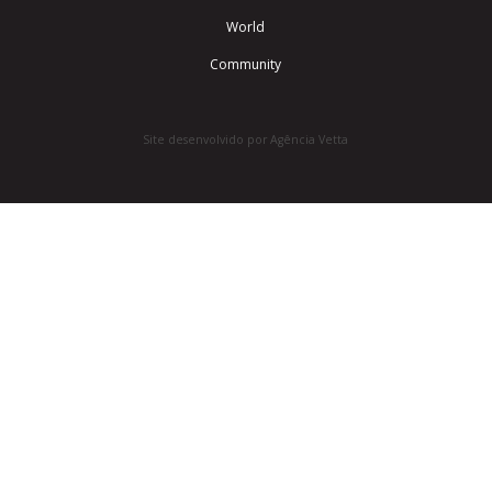
World
Community
Site desenvolvido por Agência Vetta