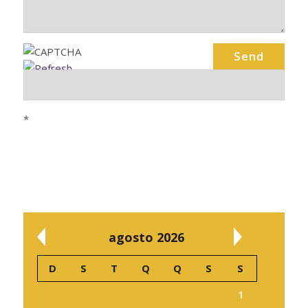
*
agosto 2026
D
S
T
Q
Q
S
S
1