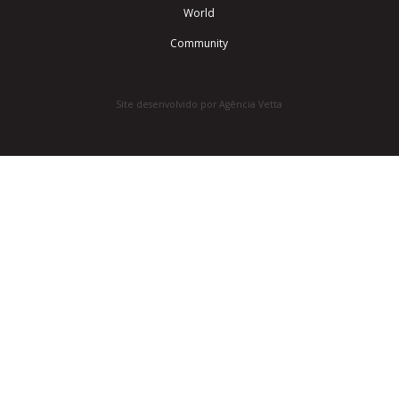
World
Community
Site desenvolvido por Agência Vetta