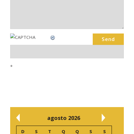
*
agosto 2026
D
S
T
Q
Q
S
S