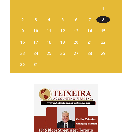
1
2
3
4
5
6
7
8
9
10
11
12
13
14
15
16
17
18
19
20
21
22
23
24
25
26
27
28
29
30
31