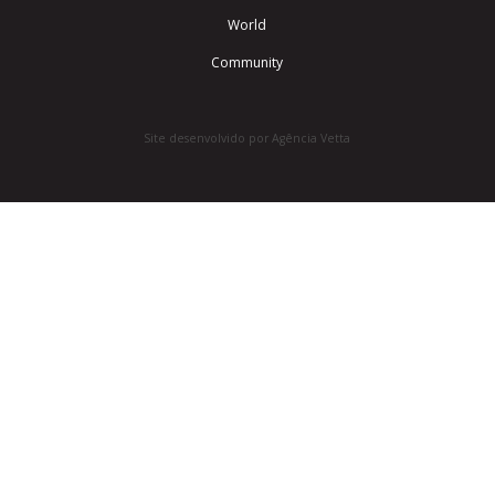
World
Community
Site desenvolvido por Agência Vetta