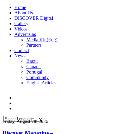
Home
About Us
DISCOVER Digital
Gallery
Videos
Advertising
Media Kit (Eng)
Partners
Contact
News
Brazil
Canada
Portugal
Community
English Articles
Friday, August 7th 2026
Discover Magazine –