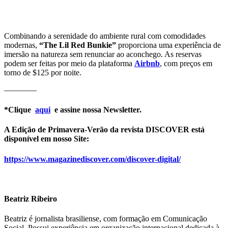
Combinando a serenidade do ambiente rural com comodidades
modernas,
“The Lil Red Bunkie”
proporciona uma experiência de
imersão na natureza sem renunciar ao aconchego. As reservas
podem ser feitas por meio da plataforma
Airbnb
, com preços em
torno de $125 por noite.
————
*Clique
aqui
e assine nossa Newsletter.
A Edição de Primavera-Verão da revista DISCOVER está
disponível em nosso Site:
https://www.magazinediscover.com/discover-digital/
Beatriz Ribeiro
Beatriz é jornalista brasiliense, com formação em Comunicação
Social. Possui experiência em organização internacional dedicada à