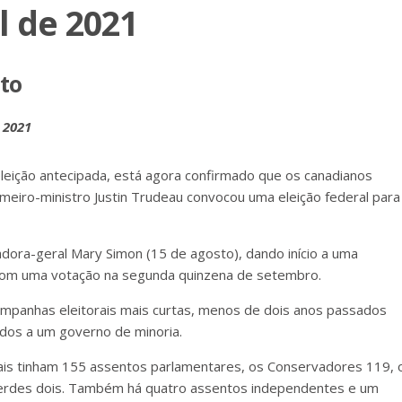
l de 2021
oto
 2021
eição antecipada, está agora confirmado que os canadianos
rimeiro-ministro Justin Trudeau convocou uma eleição federal para
adora-geral Mary Simon (15 de agosto), dando início a uma
com uma votação na segunda quinzena de setembro.
mpanhas eleitorais mais curtas, menos de dois anos passados
idos a um governo de minoria.
ais tinham 155 assentos parlamentares, os Conservadores 119, 
Verdes dois. Também há quatro assentos independentes e um