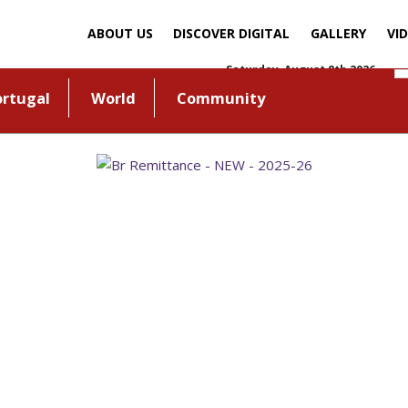
ABOUT US
DISCOVER DIGITAL
GALLERY
VI
Saturday, August 8th 2026
ortugal
World
Community