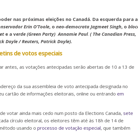
 poder nas próximas eleições no Canadá. Da esquerda para a
onservador Erin O’Toole
, o
neo-democrata Jagmeet Singh
, o
bloc
et
e a v
erde (Green Party) Annamie Paul
.
( The Canadian Press,
ck Doyle / Reuters, Patrick Doyle).
etins de votos especiais
r antes, as votações antecipadas serão abertas de 10 a 13 de
dereço da sua assembleia de voto antecipada designada no
eu cartão de informações eleitorais, online ou entrando
em
e votar ainda mais cedo num posto da Elections Canada,
sete
da círculo eleitoral, os eleitores têm até às 18h de 14 de
 método usando o
processo de votação especial
, que também