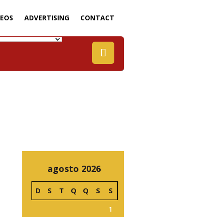
DEOS
ADVERTISING
CONTACT
agosto 2026
D
S
T
Q
Q
S
S
1