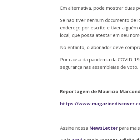
Em alternativa, pode mostrar duas 
Se não tiver nenhum documento de ide
endereço por escrito e tiver alguém
local, que possa atestar em seu nom
No entanto, o abonador deve compro
Por causa da pandemia da COVID-19
segurança nas assembleias de voto.
————————————————
Reportagem de Maurício Marcon
https://www.magazinediscover.c
Assine nossa
NewsLetter
para mais
Leia
aqui
a mais recente edição d