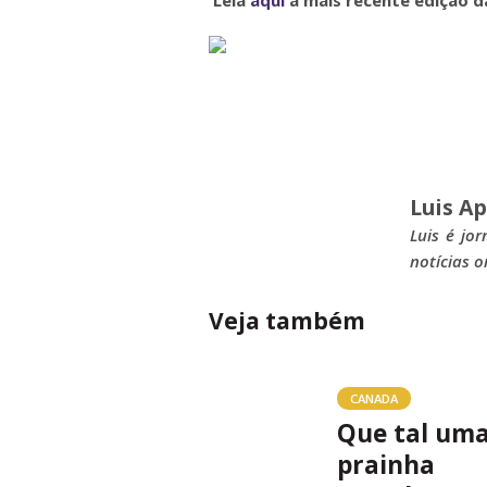
Luis Ap
Luis é jor
notícias o
Veja também
CANADA
Que tal um
prainha