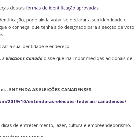
peças destas
formas de identificação aprovadas
.
ntificação, pode ainda votar se declarar a sua identidade e
 que o conheça, que tenha sido designado para a secção de voto
e.
var a sua identidade e endereço.
, a
Elections Canada
disse que iria impor medidas adicionais de
————————————————————————-
des
:
ENTENDA AS ELEIÇÕES CANADENSES
om/2019/10/entenda-as-eleicoes-federais-canadenses/
 dicas de entretenimento, lazer, cultura e empreendedorismo.
a revista DISCOVER