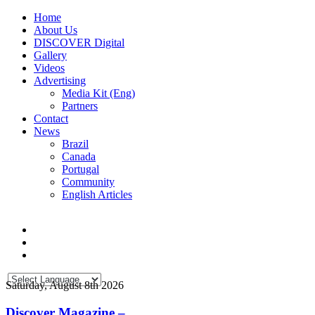
Home
About Us
DISCOVER Digital
Gallery
Videos
Advertising
Media Kit (Eng)
Partners
Contact
News
Brazil
Canada
Portugal
Community
English Articles
Saturday, August 8th 2026
Discover Magazine –