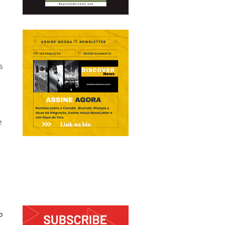
s
e
o