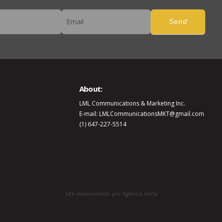
er
Send
About:
LML Communications & Marketing Inc.
E-mail: LMLCommunicationsMKT@gmail.com
(1) 647-227-5514
Site desenvolvido por Agência Vetta