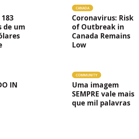
CANADA
 183
Coronavirus: Risk
s de um
of Outbreak in
ólares
Canada Remains
e
Low
COMMUNITY
DO IN
Uma imagem
SEMPRE vale mais
que mil palavras