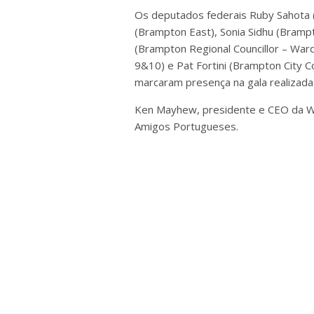
Os deputados federais Ruby Sahota 
(Brampton East), Sonia Sidhu (Bram
(Brampton Regional Councillor – Ward
9&10) e Pat Fortini (Brampton City C
marcaram presença na gala realizada 
Ken Mayhew, presidente e CEO da Will
Amigos Portugueses.