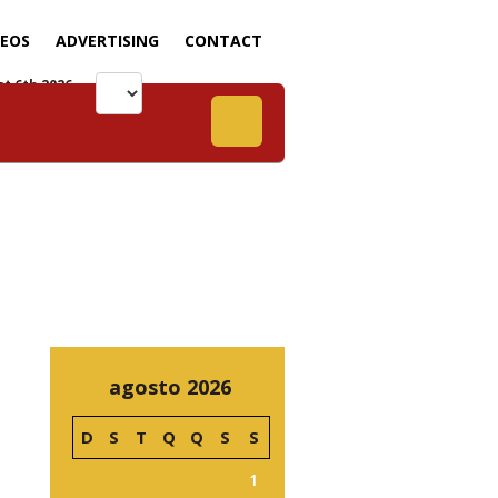
DEOS
ADVERTISING
CONTACT
t 6th 2026
agosto 2026
D
S
T
Q
Q
S
S
1