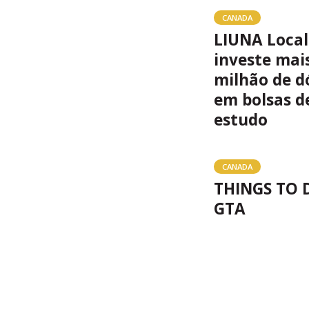
CANADA
LIUNA Local
investe mai
milhão de d
em bolsas d
estudo
CANADA
THINGS TO 
GTA