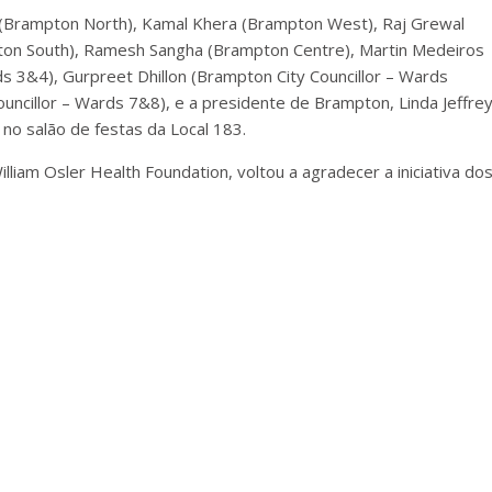
(Brampton North), Kamal Khera (Brampton West), Raj Grewal
pton South), Ramesh Sangha (Brampton Centre), Martin Medeiros
s 3&4), Gurpreet Dhillon (Brampton City Councillor – Wards
ouncillor – Wards 7&8), e a presidente de Brampton, Linda Jeffrey
no salão de festas da Local 183.
iam Osler Health Foundation, voltou a agradecer a iniciativa do