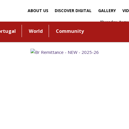
ABOUT US
DISCOVER DIGITAL
GALLERY
VI
Thursday, Augus
ortugal
World
Community