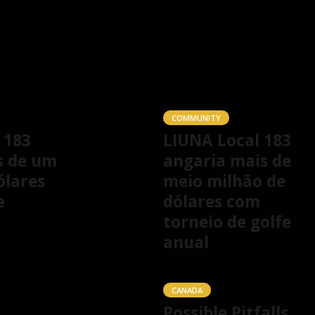
COMMUNITY
 183
LIUNA Local 183
s de um
angaria mais de
ólares
meio milhão de
e
dólares com
torneio de golfe
anual
CANADA
Possible Pitfalls