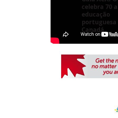
celebra 70 
educação
portuguesa
Canadá