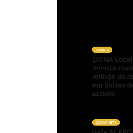
Veja também
CANADA
LIUNA Local
investe mai
milhão de d
em bolsas d
estudo
COMMUNITY
Gala ACAPO