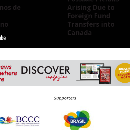
anos de
Arising Due to
Foreign Fund
 no
Transfers into
Canada
Supporters