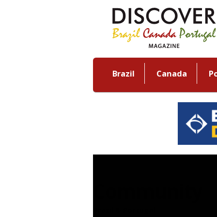
Brazil
Canada
P
Community
Brazil & Portugal