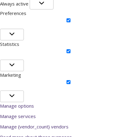
Functional
Always active
Preferences
Preferences
Statistics
Statistics
Marketing
Marketing
Manage options
Manage services
Manage {vendor_count} vendors
Read more about these purposes