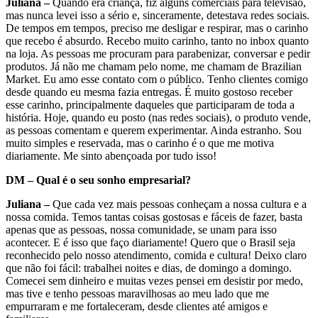
Juliana –
Quando era criança, fiz alguns comerciais para televisão,
mas nunca levei isso a sério e, sinceramente, detestava redes sociais.
De tempos em tempos, preciso me desligar e respirar, mas o carinho
que recebo é absurdo. Recebo muito carinho, tanto no inbox quanto
na loja. As pessoas me procuram para parabenizar, conversar e pedir
produtos. Já não me chamam pelo nome, me chamam de Brazilian
Market. Eu amo esse contato com o público. Tenho clientes comigo
desde quando eu mesma fazia entregas. É muito gostoso receber
esse carinho, principalmente daqueles que participaram de toda a
história. Hoje, quando eu posto (nas redes sociais), o produto vende,
as pessoas comentam e querem experimentar. Ainda estranho. Sou
muito simples e reservada, mas o carinho é o que me motiva
diariamente. Me sinto abençoada por tudo isso!
DM – Qual é o seu sonho empresarial?
Juliana –
Que cada vez mais pessoas conheçam a nossa cultura e a
nossa comida. Temos tantas coisas gostosas e fáceis de fazer, basta
apenas que as pessoas, nossa comunidade, se unam para isso
acontecer. E é isso que faço diariamente! Quero que o Brasil seja
reconhecido pelo nosso atendimento, comida e cultura! Deixo claro
que não foi fácil: trabalhei noites e dias, de domingo a domingo.
Comecei sem dinheiro e muitas vezes pensei em desistir por medo,
mas tive e tenho pessoas maravilhosas ao meu lado que me
empurraram e me fortaleceram, desde clientes até amigos e