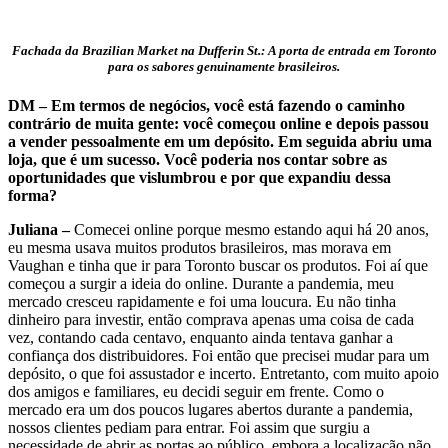
Fachada da Brazilian Market na Dufferin St.: A porta de entrada em Toronto
para os sabores genuinamente brasileiros.
DM – Em termos de negócios, você está fazendo o caminho
contrário de muita gente: você começou online e depois passou
a vender pessoalmente em um depósito. Em seguida abriu uma
loja, que é um sucesso. Você poderia nos contar sobre as
oportunidades que vislumbrou e por que expandiu dessa
forma?
Juliana –
Comecei online porque mesmo estando aqui há 20 anos,
eu mesma usava muitos produtos brasileiros, mas morava em
Vaughan e tinha que ir para Toronto buscar os produtos. Foi aí que
começou a surgir a ideia do online. Durante a pandemia, meu
mercado cresceu rapidamente e foi uma loucura. Eu não tinha
dinheiro para investir, então comprava apenas uma coisa de cada
vez, contando cada centavo, enquanto ainda tentava ganhar a
confiança dos distribuidores. Foi então que precisei mudar para um
depósito, o que foi assustador e incerto. Entretanto, com muito apoio
dos amigos e familiares, eu decidi seguir em frente. Como o
mercado era um dos poucos lugares abertos durante a pandemia,
nossos clientes pediam para entrar. Foi assim que surgiu a
necessidade de abrir as portas ao público, embora a localização não