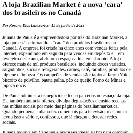
A loja Brazilian Market é a nova ‘cara’
dos brasileiros no Canadá
Por Rosana Dias Lancsarics | 15 de junho de 2023
Juliana de Paula é a empreendedora por trás do Brazilian Market, a
loja que está se tornando a “cara” dos produtos brasileiros no
Canadá. A empresa foi criada há cinco anos com vendas feitas pela
internet, expandindo em seguida para vendas em depósito e – em
fevereiro deste ano, abriu uma espaçosa loja em Toronto. A loja
oferece mais de mil produtos brasileiros, incluindo doces variados,
salgadinhos, sucos e refrigerantes, carnes, café, farinhas, produtos de
higiene e limpeza. Os campeões de vendas são: tapioca, farofa Yoki,
biscoito de polvilho, batata palha, pão de queijo Forno de Minas e
pipoca doce.
De Paula administra os negócios e fecha parcerias no espaço da loja.
Ela também anuncia ofertas, divulga degustações e ensina receitas
nas mídias sociais por meio das páginas do brazilianmarket.ca.
Quando pequena, Juliana fez comerciais para televisão, mas nunca
levou isso a sério e, confessou, que já chegou a detestar redes
sociais.
Juliana morava em Vaughan e precisava viajar 30 km para comprar