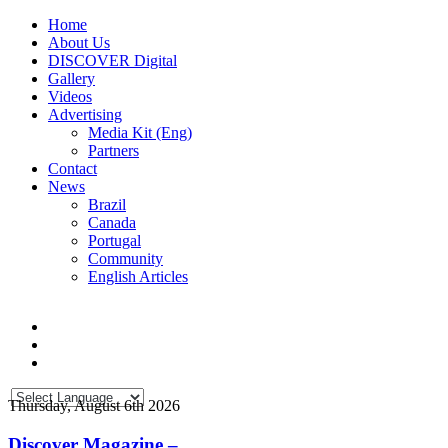
Home
About Us
DISCOVER Digital
Gallery
Videos
Advertising
Media Kit (Eng)
Partners
Contact
News
Brazil
Canada
Portugal
Community
English Articles
Thursday, August 6th 2026
Discover Magazine –