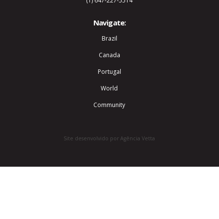
(1) 647-227-5514
Navigate:
Brazil
Canada
Portugal
World
Community
Site desenvolvido por Agência Vetta