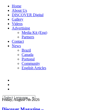
Home
About Us
DISCOVER Digital
Gallery
Videos
Advertising
Media Kit (Eng)
Partners
Contact
News
Brazil
Canada
Portugal
Community
English Articles
Friday, August 7th 2026
Discover Magazine –