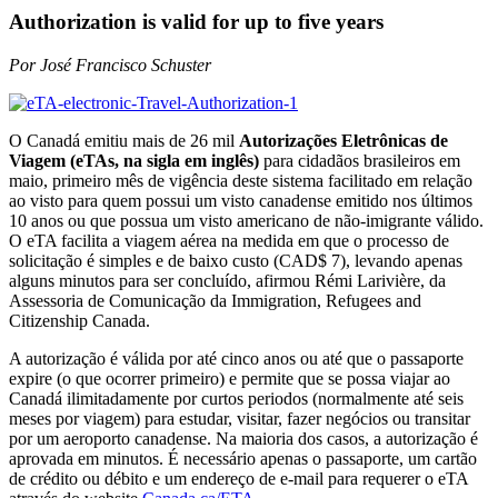
Authorization is valid for up to five years
Por José Francisco Schuster
O Canadá emitiu mais de 26 mil
Autorizações Eletrônicas de
Viagem (eTAs, na sigla em inglês)
para cidadãos brasileiros em
maio, primeiro mês de vigência deste sistema facilitado em relação
ao visto para quem possui um visto canadense emitido nos últimos
10 anos ou que possua um visto americano de não-imigrante válido.
O eTA facilita a viagem aérea na medida em que o processo de
solicitação é simples e de baixo custo (CAD$ 7), levando apenas
alguns minutos para ser concluído, afirmou Rémi Larivière, da
Assessoria de Comunicação da Immigration, Refugees and
Citizenship Canada.
A autorização é válida por até cinco anos ou até que o passaporte
expire (o que ocorrer primeiro) e permite que se possa viajar ao
Canadá ilimitadamente por curtos periodos (normalmente até seis
meses por viagem) para estudar, visitar, fazer negócios ou transitar
por um aeroporto canadense. Na maioria dos casos, a autorização é
aprovada em minutos. É necessário apenas o passaporte, um cartão
de crédito ou débito e um endereço de e-mail para requerer o eTA