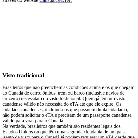
através do website
Canada.ca/ETA.
Visto tradicional
Brasileiros que não preenchem as condições acima e os que chegam
ao Canadá de carro, ônibus, trem ou barco (inclusive navios de
cruzeiro) necessitam do visto tradicional. Quem já tem um visto
canadense válido não necessita do eTA até que ele expire. Os
cidadãos canadenses, incluindo os que possuem dupla cidadania,
não podem solicitar o eTA e precisam de um passaporte canadense
válido para voar para o Canadá.
Na verdade, brasileiros que também são residentes legais dos
Estados Unidos ou que têm uma segunda cidadania de um país
isento de visto para o Canadá já podiam requerer um eTA desde que