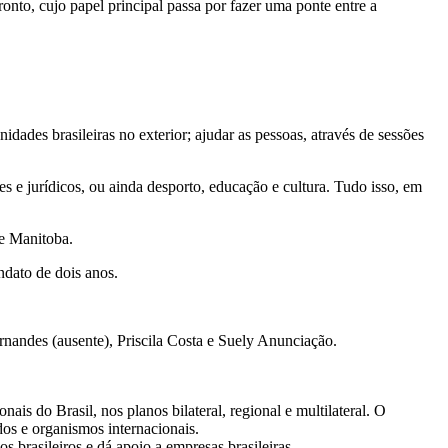
nto, cujo papel principal passa por fazer uma ponte entre a
nidades brasileiras no exterior; ajudar as pessoas, através de sessões
 e jurídicos, ou ainda desporto, educação e cultura. Tudo isso, em
 e Manitoba.
ndato de dois anos.
nandes (ausente), Priscila Costa e Suely Anunciação.
ais do Brasil, nos planos bilateral, regional e multilateral. O
dos e organismos internacionais.
 brasileiros e dá apoio a empresas brasileiras.