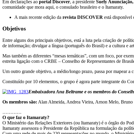
Em declarações ao
portal Discover
, a presidente
Suely Anunciação,
comunidade que mora aqui, o consulado brasileiro e o Itamaraty.
A mais recente edição da
revista DISCOVER
está disponível 
Objetivos
Entre alguns dos principais objetivos, está a luta pela criação de polí
de informação; divulgar a língua (português do Brasil) e a cultura e art
Mas também as diferentes “mesas temáticas”, com um foco, por exemplo
estreita ligação com o CRBE – Conselho de Representantes de Brasile
Um outro grande objetivo, a médio/longo prazo, passa por mapear a c
Constituído por 10 elementos, o grupo é agora parte integrante do Con
Embaixadora Ana Beltrame e os membros do Conselho
Os membros são:
Alan Almeida, Andrea Vieira, Arnon Melo, Bruno Bi
…………
O que faz o Itamaraty?
O Ministério das Relações Exteriores (ou Itamaraty) é o órgão do Poder 
Itamaraty assessora o Presidente da República na formulação da políti
Com uma rede de mais de 220 representações no mundo, o Ministério pro