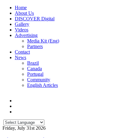
Home
About Us
DISCOVER Digital
Gallery
Videos
Advertising
Media Kit (Eng)
Partners
Contact
News
Brazil
Canada
Portugal
Community
English Articles
Friday, July 31st 2026