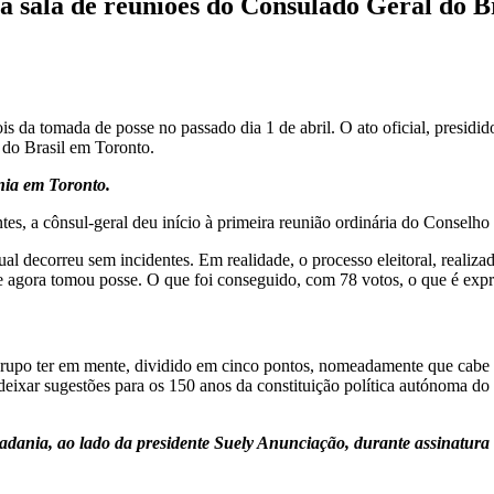
, na sala de reuniões do Consulado Geral do B
is da tomada de posse no passado dia 1 de abril. O ato oficial, presidi
l do Brasil em Toronto.
nia em Toronto.
ntes, a cônsul-geral deu início à primeira reunião ordinária do Conselho
qual decorreu sem incidentes. Em realidade, o processo eleitoral, realiz
ue agora tomou posse. O que foi conseguido, com 78 votos, o que é exp
rupo ter em mente, dividido em cinco pontos, nomeadamente que cabe a 
 deixar sugestões para os 150 anos da constituição política autónoma d
nia, ao lado da presidente Suely Anunciação, durante assinatura d