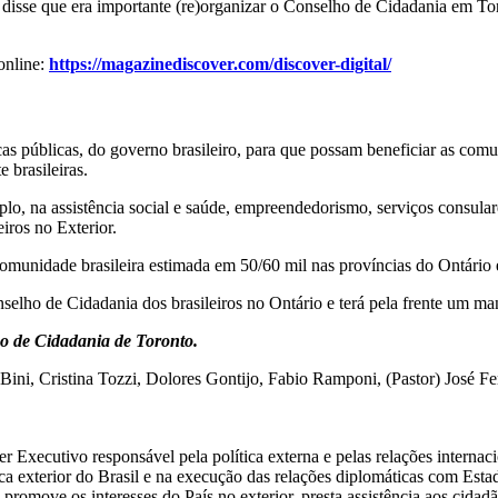
disse que era importante (re)organizar o Conselho de Cidadania em Toro
online:
https://magazinediscover.com/discover-digital/
ticas públicas, do governo brasileiro, para que possam beneficiar as comu
e brasileiras.
, na assistência social e saúde, empreendedorismo, serviços consulares
iros no Exterior.
omunidade brasileira estimada em 50/60 mil nas províncias do Ontário
selho de Cidadania dos brasileiros no Ontário e terá pela frente um ma
 de Cidadania de Toronto.
ni, Cristina Tozzi, Dolores Gontijo, Fabio Ramponi, (Pastor) José Fer
Executivo responsável pela política externa e pelas relações internacion
ca exterior do Brasil e na execução das relações diplomáticas com Esta
move os interesses do País no exterior, presta assistência aos cidadãos