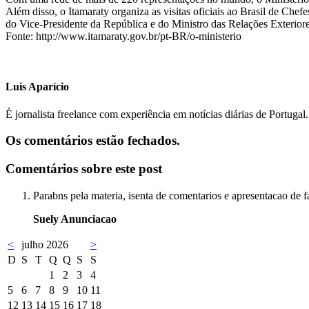
Além disso, o Itamaraty organiza as visitas oficiais ao Brasil de Che
do Vice-Presidente da República e do Ministro das Relações Exteriores
Fonte: http://www.itamaraty.gov.br/pt-BR/o-ministerio
Luis Aparício
É jornalista freelance com experiência em notícias diárias de Portugal
Os comentários estão fechados.
Comentários sobre este post
Parabns pela materia, isenta de comentarios e apresentacao de f
Suely Anunciacao
<
julho 2026
>
D
S
T
Q
Q
S
S
1
2
3
4
5
6
7
8
9
10
11
12
13
14
15
16
17
18