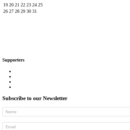
19
20
21
22
23
24
25
26
27
28
29
30
31
Supporters
Subscribe to our Newsletter
Newsletter