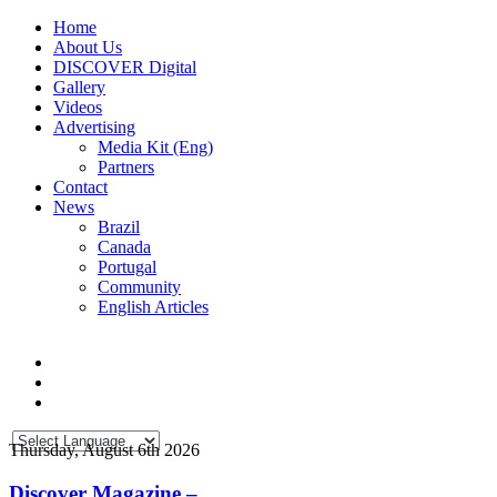
Home
About Us
DISCOVER Digital
Gallery
Videos
Advertising
Media Kit (Eng)
Partners
Contact
News
Brazil
Canada
Portugal
Community
English Articles
Thursday, August 6th 2026
Discover Magazine –