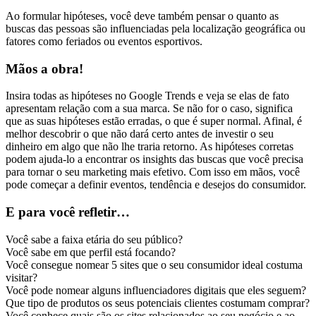
Ao formular hipóteses, você deve também pensar o quanto as
buscas das pessoas são influenciadas pela localização geográfica ou
fatores como feriados ou eventos esportivos.
Mãos a obra!
Insira todas as hipóteses no Google Trends e veja se elas de fato
apresentam relação com a sua marca. Se não for o caso, significa
que as suas hipóteses estão erradas, o que é super normal. Afinal, é
melhor descobrir o que não dará certo antes de investir o seu
dinheiro em algo que não lhe traria retorno. As hipóteses corretas
podem ajuda-lo a encontrar os insights das buscas que você precisa
para tornar o seu marketing mais efetivo. Com isso em mãos, você
pode começar a definir eventos, tendência e desejos do consumidor.
E para você refletir…
Você sabe a faixa etária do seu público?
Você sabe em que perfil está focando?
Você consegue nomear 5 sites que o seu consumidor ideal costuma
visitar?
Você pode nomear alguns influenciadores digitais que eles seguem?
Que tipo de produtos os seus potenciais clientes costumam comprar?
Você conhece quais são os sites relacionados ao seu negócio e ao