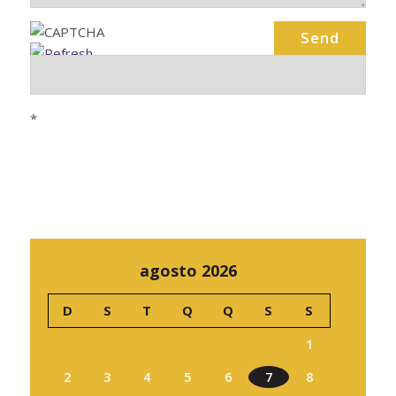
*
agosto 2026
D
S
T
Q
Q
S
S
1
2
3
4
5
6
7
8